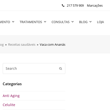
217 579 909
Marcações
IMENTO
TRATAMENTOS
CONSULTAS
BLOG
LOJA
log
»
Receitas saudáveis
»
Vaca com Ananás
Search
Submit
Categorias
Anti Aging
Celulite