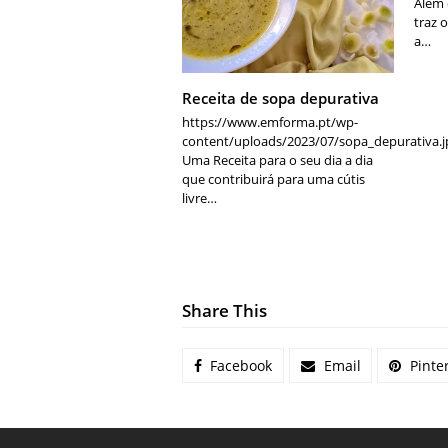
Além 
traz 
a…
Receita de sopa depurativa
https://www.emforma.pt/wp-
content/uploads/2023/07/sopa_depurativa.j
Uma Receita para o seu dia a dia
que contribuirá para uma cútis
livre…
Share This
Facebook
Email
Pinte