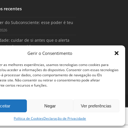
os recentes
er do Subconsciente: esse poder é teu
2026
ade: cuidar de si antes que o alerta
conta da sua vida
Gerir o Consentimento
2026
er as melhores experiências, usamos tecnologias como cookies para
/ou aceder a informações do dispositivo. Consentir com essas tecnologias
s-á processar dados, como comportamento de navegação ou IDs
este site. Não consentir ou retirar o consentimento pode afetar
te certos recursos e funções.
ceitar
Negar
Ver preferências
Política de Cookies
Declaração de Privacidade