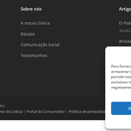
Sobre nós
Artig
A nossa clínica
O Pod
30/06/
Equipa
Ansied
Comunicação Social
tome 
Testemunhos
25/06/
Para fornec
armazenar e
permitir-no
exclusivos n
negativamen
dos
A
umo de Lisboa
|
Portal do Consumidor
|
Política de privacidade