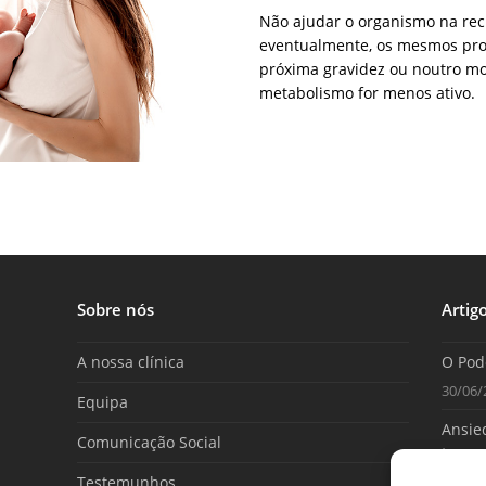
Não ajudar o organismo na rec
eventualmente, os mesmos pro
próxima gravidez ou noutro m
metabolismo for menos ativo.
Sobre nós
Artig
A nossa clínica
O Pod
30/06/
Equipa
Ansied
Comunicação Social
tome 
Testemunhos
25/06/