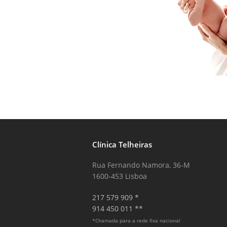
Clínica Telheiras
Rua Fernando Namora, 36-M
1600-453 Lisboa
217 579 909 *
914 450 011 **
*Chamada para a rede fixa nacional