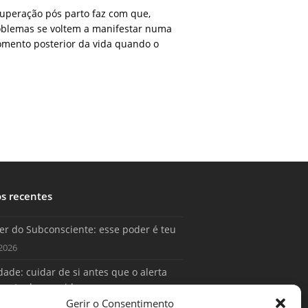
uperação pós parto faz com que,
blemas se voltem a manifestar numa
omento posterior da vida quando o
os recentes
er do Subconsciente: esse poder é teu
2026
ade: cuidar de si antes que o alerta
conta da sua vida
Gerir o Consentimento
2026