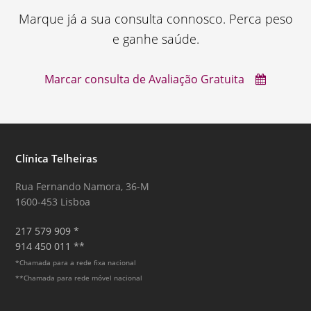
Marque já a sua consulta connosco. Perca peso
e ganhe saúde.
Marcar consulta de Avaliação Gratuita
Clínica Telheiras
Rua Fernando Namora, 36-M
1600-453 Lisboa
217 579 909 *
914 450 011 **
*Chamada para a rede fixa nacional
**Chamada para rede móvel nacional