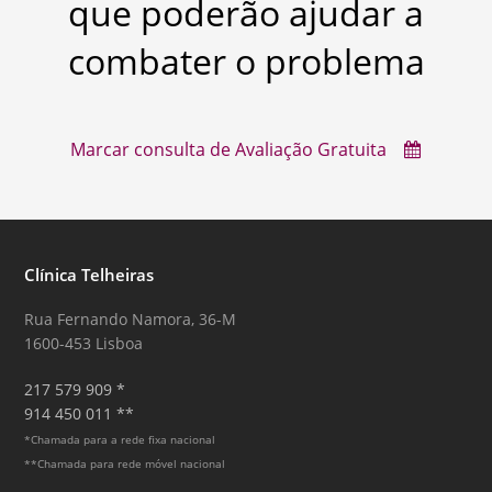
que poderão ajudar a
combater o problema
Marcar consulta de Avaliação Gratuita
Clínica Telheiras
Rua Fernando Namora, 36-M
1600-453 Lisboa
217 579 909 *
914 450 011 **
*Chamada para a rede fixa nacional
**Chamada para rede móvel nacional