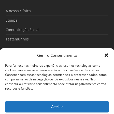
b
u
a
o
b
g
o
e
r
A nossa clínica
k
a
m
Equipa
Comunicação Social
Testemunhos
Gerir o Consentimento
Artigos recentes
Para fornecer as melhores experiências, usamos tecnologias como
O Poder do Subconsciente: esse poder é teu
cookies para armazenar e/ou aceder a informações do dispositivo.
Consentir com essas tecnologias permitir-nos-á processar dados, como
30/06/2026
comportamento de navegação ou IDs exclusivos neste site. Não
consentir ou retirar o consentimento pode afetar negativamente certos
Ansiedade: cuidar de si antes que o alerta tome conta da
recursos e funções.
sua vida
25/06/2026
Aceitar