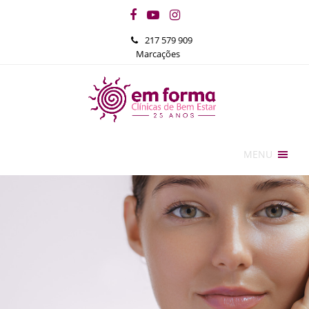
Facebook
YouTube
Instagram
217 579 909
Marcações
MENU