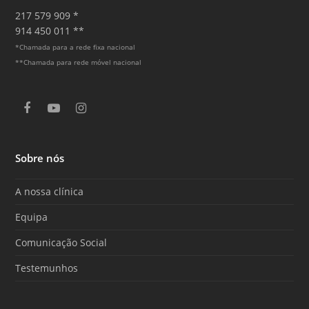
217 579 909 *
914 450 011 **
*Chamada para a rede fixa nacional
**Chamada para rede móvel nacional
F
Y
I
a
o
n
c
u
s
e
T
t
Sobre nós
b
u
a
o
b
g
o
e
r
A nossa clínica
k
a
m
Equipa
Comunicação Social
Testemunhos