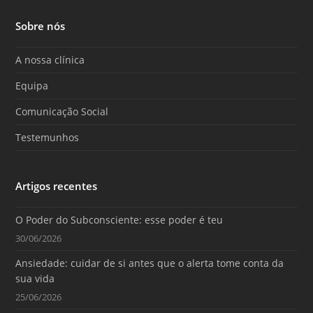
c
u
s
e
T
t
Sobre nós
b
u
a
o
b
g
o
e
r
A nossa clínica
k
a
m
Equipa
Comunicação Social
Testemunhos
Artigos recentes
O Poder do Subconsciente: esse poder é teu
30/06/2026
Ansiedade: cuidar de si antes que o alerta tome conta da
sua vida
25/06/2026