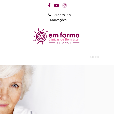
Facebook
YouTube
Instagram
217 579 909
Marcações
MENU