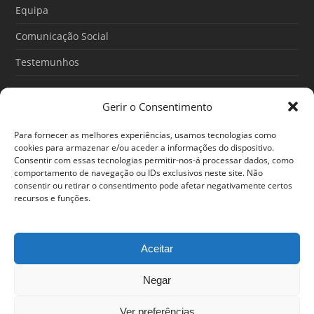
m
Equipa
Comunicação Social
Testemunhos
Gerir o Consentimento
Artigos recentes
Para fornecer as melhores experiências, usamos tecnologias como
O Poder do Subconsciente: esse poder é teu
cookies para armazenar e/ou aceder a informações do dispositivo.
Consentir com essas tecnologias permitir-nos-á processar dados, como
30/06/2026
comportamento de navegação ou IDs exclusivos neste site. Não
consentir ou retirar o consentimento pode afetar negativamente certos
Ansiedade: cuidar de si antes que o alerta tome conta da
recursos e funções.
sua vida
25/06/2026
Aceitar
Negar
© 2024 Em Forma. Todos os direitos reservados
Centro de Arbitragem de Conflitos de Consumo de Lisboa
|
Portal
Ver preferências
do Consumidor
|
Política de privacidade