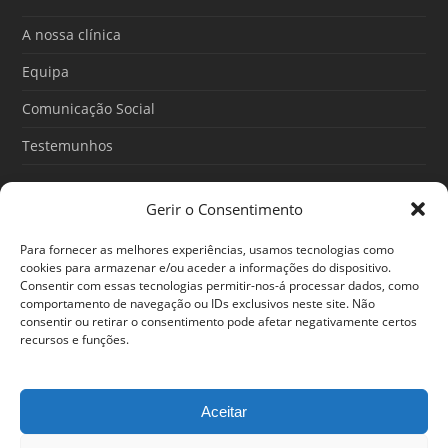
o
b
g
o
e
r
A nossa clínica
k
a
m
Equipa
Comunicação Social
Testemunhos
Gerir o Consentimento
Artigos recentes
Para fornecer as melhores experiências, usamos tecnologias como
O Poder do Subconsciente: esse poder é teu
cookies para armazenar e/ou aceder a informações do dispositivo.
Consentir com essas tecnologias permitir-nos-á processar dados, como
30/06/2026
comportamento de navegação ou IDs exclusivos neste site. Não
consentir ou retirar o consentimento pode afetar negativamente certos
Ansiedade: cuidar de si antes que o alerta tome conta da
recursos e funções.
sua vida
25/06/2026
Aceitar