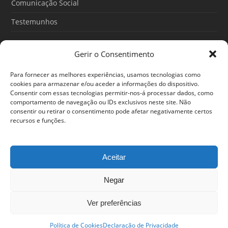
Comunicação Social
Testemunhos
Gerir o Consentimento
Artigos recentes
Para fornecer as melhores experiências, usamos tecnologias como
O Poder do Subconsciente: esse poder é teu
cookies para armazenar e/ou aceder a informações do dispositivo.
Consentir com essas tecnologias permitir-nos-á processar dados, como
30/06/2026
comportamento de navegação ou IDs exclusivos neste site. Não
consentir ou retirar o consentimento pode afetar negativamente certos
Ansiedade: cuidar de si antes que o alerta tome conta da
recursos e funções.
sua vida
25/06/2026
Aceitar
Negar
© 2024 Em Forma. Todos os direitos reservados
Centro de Arbitragem de Conflitos de Consumo de Lisboa
|
Portal
Ver preferências
do Consumidor
|
Política de privacidade
Estamos disponíveis entre as 12h e as 20h
Política de Cookies
Declaração de Privacidade