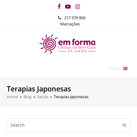
Facebook
YouTube
Instagram
217 579 909
Marcações
MENU
Terapias Japonesas
Home
»
Blog
»
Saúde
»
Terapias Japonesas
Search
Submi