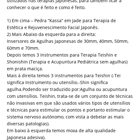
utilizados nas terapias japonesas, para também ficar a
conhecer o que é feito e como é feito.
1) Em cima – Pedra “Kassa” em Jade para Terapia de
Estética e Rejuvenescimento Facial Japonês.
2) Mais Abaixo da esquerda para a direita:
Insersores de Agulhas Japonesas de 30mm, 40mm, 50mm,
60mm e 70mm.
Depois temos 3 Instrumentos para Terapia Teishin e
Shonishin (Terapia e Acupuntura Pediátrica sem agulhas)
em prata maciça.
Mais à direita temos 3 instrumentos para Teishin (-Tei
significa Instrumento ou utensílio.-Shin significa
agulha.Podendo ser traduzido por:Agulha ou acupuntura
com utensílios. Teishin, trata-se de um conjunto de técnicas
não invasivas em que são usados vários tipos de utensílios
e técnicas para estimular os pontos e portanto estimular o
sistema nervoso autónomo, com vista a debelar as mais
diversas patologias).
Em baixo à esquerda temos moxa de alta qualidade
Japonesa adesiva).