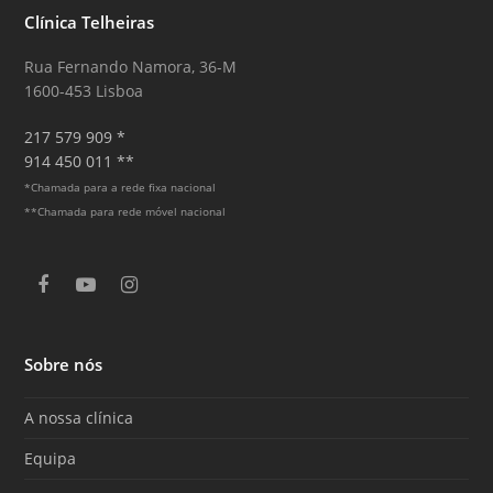
Clínica Telheiras
Rua Fernando Namora, 36-M
1600-453 Lisboa
217 579 909 *
914 450 011 **
*Chamada para a rede fixa nacional
**Chamada para rede móvel nacional
F
Y
I
a
o
n
c
u
s
e
T
t
Sobre nós
b
u
a
o
b
g
o
e
r
A nossa clínica
k
a
m
Equipa