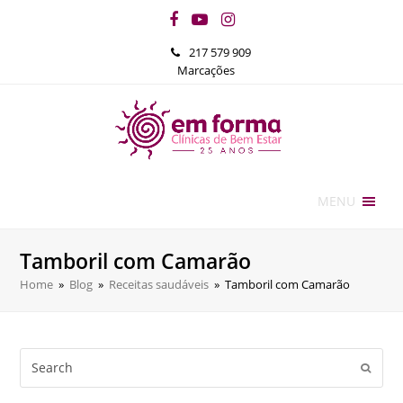
Facebook
YouTube
Instagram
217 579 909
Marcações
MENU
Tamboril com Camarão
Home
»
Blog
»
Receitas saudáveis
»
Tamboril com Camarão
Search
Submi