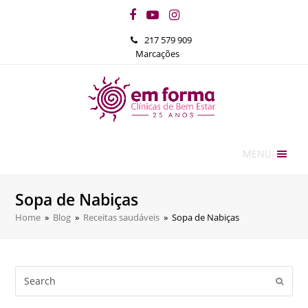
Facebook
YouTube
Instagram
217 579 909
Marcações
MENU
Sopa de Nabiças
Home
»
Blog
»
Receitas saudáveis
»
Sopa de Nabiças
Search
Submi