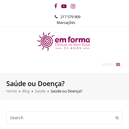
Facebook
YouTube
Instagram
217 579 909
Marcações
MENU
Saúde ou Doença?
Home
»
Blog
»
Saúde
»
Saúde ou Doença?
Search
Submi