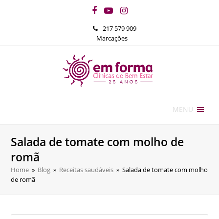
Facebook
YouTube
Instagram
217 579 909
Marcações
MENU
Salada de tomate com molho de
romã
Home
»
Blog
»
Receitas saudáveis
»
Salada de tomate com molho
de romã