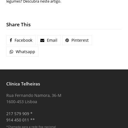
legumes? Descubra neste artigo.
Share This
Facebook
Email
Pinterest
Whatsapp
Clínica Telheiras
Rua Fernando Namora, 36-M
1600-453 Lisboa
217 579 909 *
914 450 011 **
*Chamada para a rede fixa nacional