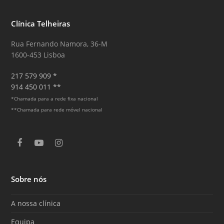
Clínica Telheiras
Rua Fernando Namora, 36-M
1600-453 Lisboa
217 579 909 *
914 450 011 **
*Chamada para a rede fixa nacional
**Chamada para rede móvel nacional
F
Y
I
a
o
n
c
u
s
e
T
t
Sobre nós
b
u
a
o
b
g
o
e
r
A nossa clínica
k
a
m
Equipa