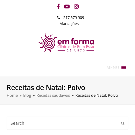
Facebook
YouTube
Instagram
217 579 909
Marcações
MENU
Receitas de Natal: Polvo
Home
»
Blog
»
Receitas saudáveis
»
Receitas de Natal: Polvo
Search
Submi