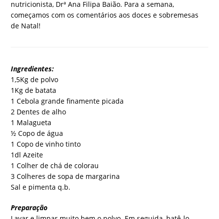
nutricionista, Drª Ana Filipa Baião. Para a semana,
começamos com os comentários aos doces e sobremesas
de Natal!
Ingredientes:
1,5Kg de polvo
1Kg de batata
1 Cebola grande finamente picada
2 Dentes de alho
1 Malagueta
½ Copo de água
1 Copo de vinho tinto
1dl Azeite
1 Colher de chá de colorau
3 Colheres de sopa de margarina
Sal e pimenta q.b.
Preparação
Lavar e limpar muito bem o polvo. Em seguida, batê-lo