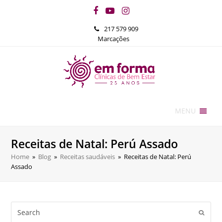
Facebook
YouTube
Instagram
217 579 909
Marcações
MENU
Receitas de Natal: Perú Assado
Home
»
Blog
»
Receitas saudáveis
»
Receitas de Natal: Perú
Assado
Search
Submi