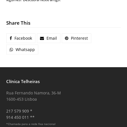
Share This
Facebook
Email
Pinterest
Whatsapp
Clínica Telheiras
Rua Fernando Namora, 36-M
1600-453 Lisboa
217 579 909 *
914 450 011 **
*Chamada para a rede fixa nacional