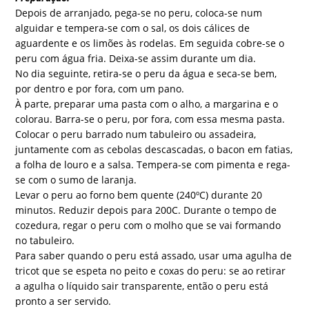
Depois de arranjado, pega-se no peru, coloca-se num
alguidar e tempera-se com o sal, os dois cálices de
aguardente e os limões às rodelas. Em seguida cobre-se o
peru com água fria. Deixa-se assim durante um dia.
No dia seguinte, retira-se o peru da água e seca-se bem,
por dentro e por fora, com um pano.
À parte, preparar uma pasta com o alho, a margarina e o
colorau. Barra-se o peru, por fora, com essa mesma pasta.
Colocar o peru barrado num tabuleiro ou assadeira,
juntamente com as cebolas descascadas, o bacon em fatias,
a folha de louro e a salsa. Tempera-se com pimenta e rega-
se com o sumo de laranja.
Levar o peru ao forno bem quente (240ºC) durante 20
minutos. Reduzir depois para 200C. Durante o tempo de
cozedura, regar o peru com o molho que se vai formando
no tabuleiro.
Para saber quando o peru está assado, usar uma agulha de
tricot que se espeta no peito e coxas do peru: se ao retirar
a agulha o líquido sair transparente, então o peru está
pronto a ser servido.