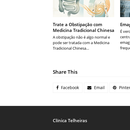
Trate a Obstipação com
Emag
Medicina Tradicional Chinesa
É ver
centr
A obstipação não é algo normal e
emag
pode ser tratada com a Medicina
freq
Tradicional Chinesa…
Share This
Facebook
Email
Pinte
Clínica Telheiras