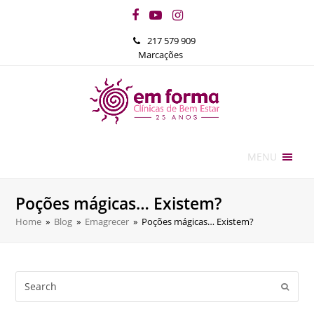
Facebook
YouTube
Instagram
217 579 909
Marcações
MENU
Poções mágicas… Existem?
Home
»
Blog
»
Emagrecer
»
Poções mágicas… Existem?
Search
Submi