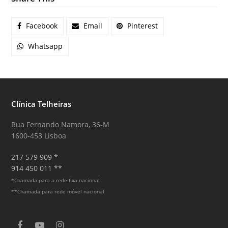
Facebook
Email
Pinterest
Whatsapp
Clínica Telheiras
Rua Fernando Namora, 36-M
1600-453 Lisboa
217 579 909 *
914 450 011 **
*Chamada para a rede fixa nacional
**Chamada para rede móvel nacional