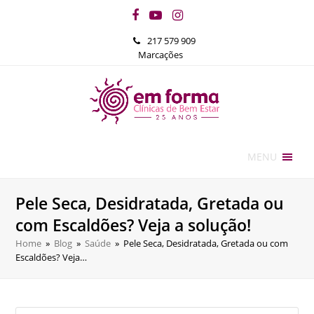
Facebook
YouTube
Instagram
217 579 909
Marcações
MENU
Pele Seca, Desidratada, Gretada ou
com Escaldões? Veja a solução!
Home
»
Blog
»
Saúde
»
Pele Seca, Desidratada, Gretada ou com
Escaldões? Veja…