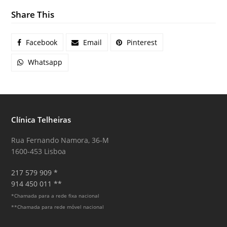
Share This
Facebook
Email
Pinterest
Whatsapp
Clínica Telheiras
Rua Fernando Namora, 36-M
1600-453 Lisboa
217 579 909 *
914 450 011 **
*Chamada para a rede fixa nacional
**Chamada para rede móvel nacional