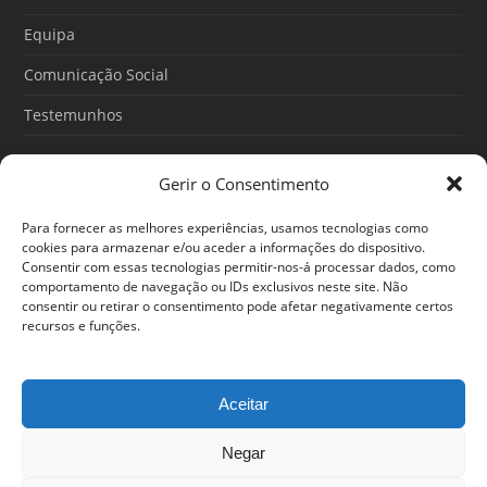
k
a
m
Equipa
Comunicação Social
Testemunhos
Gerir o Consentimento
Artigos recentes
Para fornecer as melhores experiências, usamos tecnologias como
O Poder do Subconsciente: esse poder é teu
cookies para armazenar e/ou aceder a informações do dispositivo.
Consentir com essas tecnologias permitir-nos-á processar dados, como
30/06/2026
comportamento de navegação ou IDs exclusivos neste site. Não
consentir ou retirar o consentimento pode afetar negativamente certos
Ansiedade: cuidar de si antes que o alerta tome conta da
recursos e funções.
sua vida
25/06/2026
Aceitar
Negar
© 2024 Em Forma. Todos os direitos reservados
Centro de Arbitragem de Conflitos de Consumo de Lisboa
|
Portal