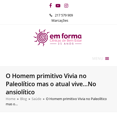
Facebook
YouTube
Instagram
217 579 909
Marcações
MENU
O Homem primitivo Vivia no
Paleolítico mas o atual vive…No
ansiolítico
Home
»
Blog
»
Saúde
»
O Homem primitivo Vivia no Paleolítico
mas o…