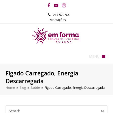
Facebook
YouTube
Instagram
217 579 909
Marcações
MENU
Fígado Carregado, Energia
Descarregada
Home
»
Blog
»
Saúde
»
Fígado Carregado, Energia Descarregada
Search
Submi