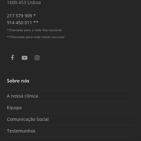
1600-453 Lisboa
217 579 909 *
914 450 011 **
*Chamada para a rede fixa nacional
**Chamada para rede móvel nacional
F
Y
I
a
o
n
c
u
s
e
T
t
Sobre nós
b
u
a
o
b
g
o
e
r
A nossa clínica
k
a
m
Equipa
Comunicação Social
Testemunhos