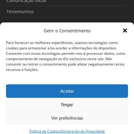
Comunicação Social
Testemunhos
Gerir o Consentimento
Artigos recentes
Para fornecer as melhores experiências, usamos tecnologias como
O Poder do Subconsciente: esse poder é teu
cookies para armazenar e/ou aceder a informações do dispositivo.
Consentir com essas tecnologias permitir-nos-á processar dados, como
30/06/2026
comportamento de navegação ou IDs exclusivos neste site. Não
consentir ou retirar o consentimento pode afetar negativamente certos
Ansiedade: cuidar de si antes que o alerta tome conta da
recursos e funções.
sua vida
25/06/2026
Aceitar
Negar
© 2024 Em Forma. Todos os direitos reservados
Centro de Arbitragem de Conflitos de Consumo de Lisboa
|
Portal
Ver preferências
do Consumidor
|
Política de privacidade
Estamos disponíveis entre as 12h e as 20h
Política de Cookies
Declaração de Privacidade