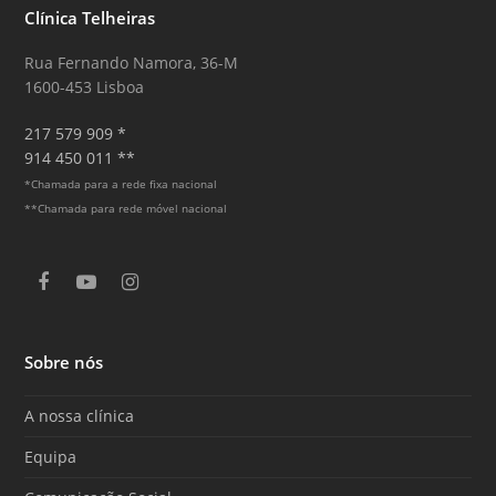
Clínica Telheiras
Rua Fernando Namora, 36-M
1600-453 Lisboa
217 579 909 *
914 450 011 **
*Chamada para a rede fixa nacional
**Chamada para rede móvel nacional
F
Y
I
a
o
n
c
u
s
e
T
t
Sobre nós
b
u
a
o
b
g
o
e
r
A nossa clínica
k
a
m
Equipa