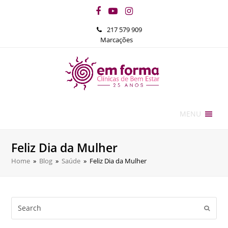
Facebook
YouTube
Instagram
217 579 909
Marcações
MENU
Feliz Dia da Mulher
Home
»
Blog
»
Saúde
»
Feliz Dia da Mulher
Search
Submi