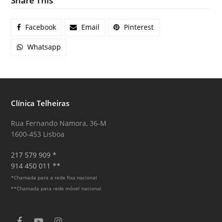
Share This
Facebook
Email
Pinterest
Whatsapp
Clínica Telheiras
Rua Fernando Namora, 36-M
1600-453 Lisboa
217 579 909 *
914 450 011 **
*Chamada para a rede fixa nacional
**Chamada para rede móvel nacional