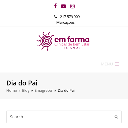
Facebook
YouTube
Instagram
217 579 909
Marcações
MENU
Dia do Pai
Home
»
Blog
»
Emagrecer
»
Dia do Pai
Search
Submi