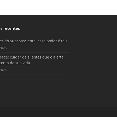
os recentes
er do Subconsciente: esse poder é teu
2026
ade: cuidar de si antes que o alerta
conta da sua vida
2026