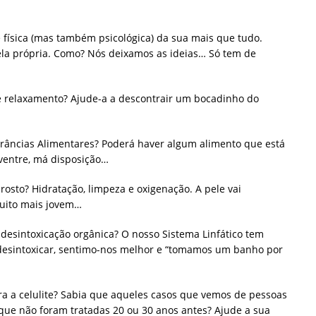
 física (mas também psicológica) da sua mais que tudo.
ela própria. Como? Nós deixamos as ideias… Só tem de
relaxamento? Ajude-a a descontrair um bocadinho do
erâncias Alimentares? Poderá haver algum alimento que está
ventre, má disposição…
osto? Hidratação, limpeza e oxigenação. A pele vai
muito mais jovem…
desintoxicação orgânica? O nosso Sistema Linfático tem
desintoxicar, sentimo-nos melhor e “tomamos um banho por
a a celulite? Sabia que aqueles casos que vemos de pessoas
que não foram tratadas 20 ou 30 anos antes? Ajude a sua