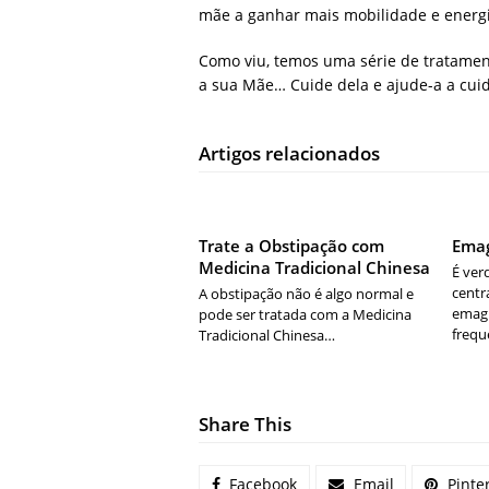
mãe a ganhar mais mobilidade e energ
Como viu, temos uma série de tratament
a sua Mãe… Cuide dela e ajude-a a cuida
Artigos relacionados
Trate a Obstipação com
Emag
Medicina Tradicional Chinesa
É ver
centr
A obstipação não é algo normal e
emag
pode ser tratada com a Medicina
freq
Tradicional Chinesa…
Share This
Facebook
Email
Pinte