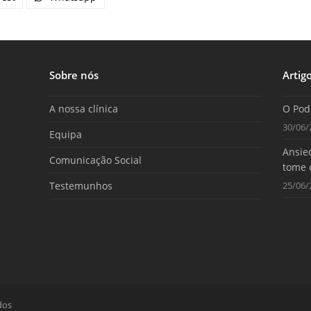
Sobre nós
Artig
A nossa clínica
O Pod
30/06/
Equipa
Ansied
Comunicação Social
tome 
Testemunhos
25/06/
dos