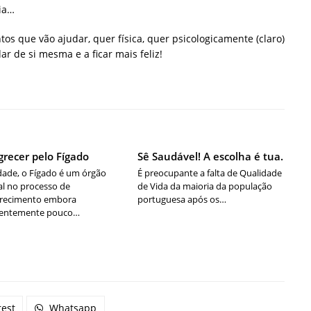
ia…
os que vão ajudar, quer física, quer psicologicamente (claro)
r de si mesma e a ficar mais feliz!
recer pelo Fígado
Sê Saudável! A escolha é tua.
dade, o Fígado é um órgão
É preocupante a falta de Qualidade
al no processo de
de Vida da maioria da população
recimento embora
portuguesa após os…
uentemente pouco…
rest
Whatsapp