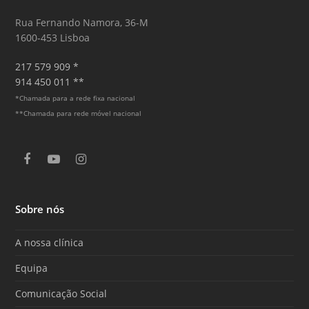
Rua Fernando Namora, 36-M
1600-453 Lisboa
217 579 909 *
914 450 011 **
*Chamada para a rede fixa nacional
**Chamada para rede móvel nacional
F
Y
I
a
o
n
c
u
s
e
T
t
Sobre nós
b
u
a
o
b
g
o
e
r
A nossa clínica
k
a
m
Equipa
Comunicação Social