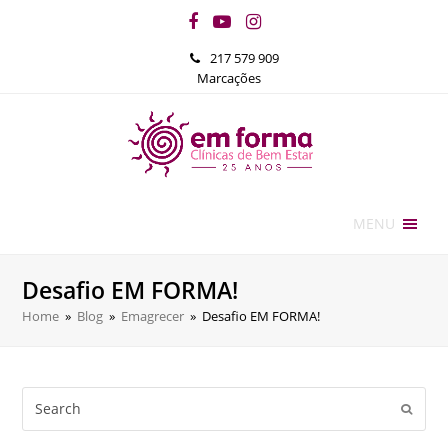
Facebook
YouTube
Instagram
217 579 909
Marcações
MENU
Desafio EM FORMA!
Home
»
Blog
»
Emagrecer
»
Desafio EM FORMA!
Search
Submi