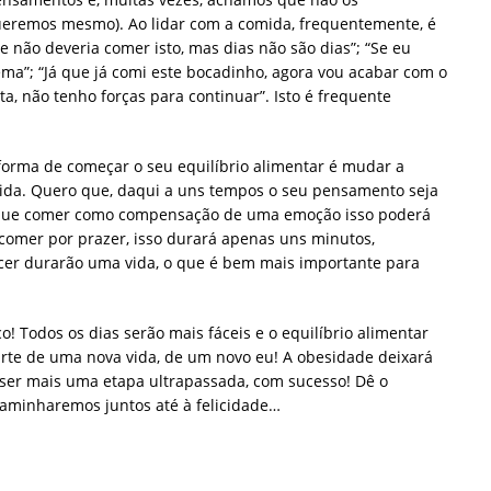
ueremos mesmo). Ao lidar com a comida, frequentemente, é
 não deveria comer isto, mas dias não são dias”; “Se eu
ema”; “Já que já comi este bocadinho, agora vou acabar com o
ieta, não tenho forças para continuar”. Isto é frequente
 forma de começar o seu equilíbrio alimentar é mudar a
ida. Quero que, daqui a uns tempos o seu pensamento seja
s que comer como compensação de uma emoção isso poderá
se comer por prazer, isso durará apenas uns minutos,
er durarão uma vida, o que é bem mais importante para
! Todos os dias serão mais fáceis e o equilíbrio alimentar
parte de uma nova vida, de um novo eu! A obesidade deixará
ser mais uma etapa ultrapassada, com sucesso! Dê o
caminharemos juntos até à felicidade…