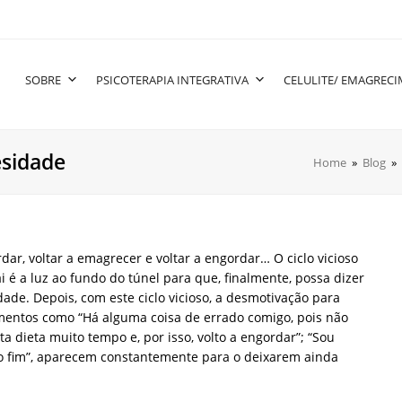
SOBRE
PSICOTERAPIA INTEGRATIVA
CELULITE/ EMAGREC
sidade
Home
»
Blog
»
ar, voltar a emagrecer e voltar a engordar… O ciclo vicioso
ai é a luz ao fundo do túnel para que, finalmente, possa dizer
de. Depois, com este ciclo vicioso, a desmotivação para
mentos como “Há alguma coisa de errado comigo, pois não
ta dieta muito tempo e, por isso, volto a engordar”; “Sou
 ao fim”, aparecem constantemente para o deixarem ainda