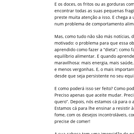
E os doces, os fritos ou as gorduras
encontrar todas as suas pequenas frag
preste muita atenção a isso. E chega a 
num problema de comportamento alim
Mas, como tudo não são más notícias, d
motivado: o problema para que essa obe
aprendido como fazer a “dieta”; como fa
equilíbrio alimentar. E quando aprend
maravilhosa: mais energia, mais saúde,
e menos vergonhas. E, o mais important
desde que seja persistente no seu equil
E como poderá isso ser feito? Como poder
Preciso apenas que aceite mudar. Preci
quero”. Depois, nós estamos cá para o a
Estamos cá para lhe ensinar a resistir 
fome, com os desejos incontroláveis, co
precise de comer!
A sua cabeça tem uma imensidão de pe