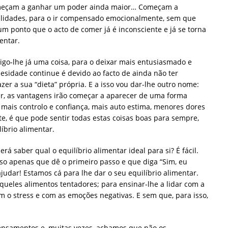
 começam a ganhar um poder ainda maior… Começam a
ilidades, para o ir compensado emocionalmente, sem que
um ponto que o acto de comer já é inconsciente e já se torna
entar.
igo-lhe já uma coisa, para o deixar mais entusiasmado e
sidade continue é devido ao facto de ainda não ter
zer a sua “dieta” própria. E a isso vou dar-lhe outro nome:
er, as vantagens irão começar a aparecer de uma forma
 mais controlo e confiança, mais auto estima, menores dores
e, é que pode sentir todas estas coisas boas para sempre,
íbrio alimentar.
á saber qual o equilíbrio alimentar ideal para si? É fácil.
so apenas que dê o primeiro passo e que diga “Sim, eu
judar! Estamos cá para lhe dar o seu equilíbrio alimentar.
àqueles alimentos tentadores; para ensinar-lhe a lidar com a
m o stress e com as emoções negativas. E sem que, para isso,
nsamentos e, muitas vezes, achamos que não os