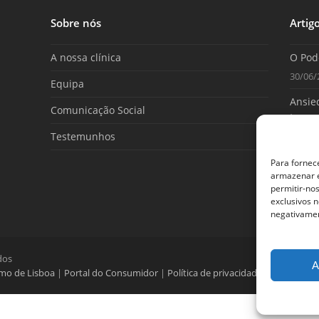
Sobre nós
Artig
A nossa clínica
O Pod
30/06/
Equipa
Ansied
Comunicação Social
tome 
Testemunhos
25/06/
Para fornec
armazenar e
permitir-no
exclusivos n
negativamen
dos
A
umo de Lisboa
|
Portal do Consumidor
|
Política de privacidade