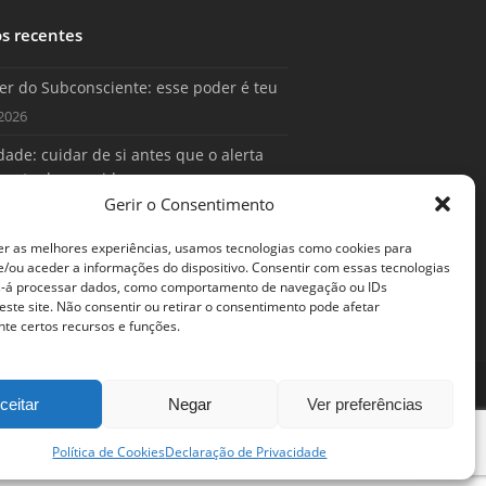
os recentes
er do Subconsciente: esse poder é teu
2026
ade: cuidar de si antes que o alerta
conta da sua vida
Gerir o Consentimento
2026
er as melhores experiências, usamos tecnologias como cookies para
/ou aceder a informações do dispositivo. Consentir com essas tecnologias
s-á processar dados, como comportamento de navegação ou IDs
este site. Não consentir ou retirar o consentimento pode afetar
te certos recursos e funções.
ceitar
Negar
Ver preferências
Política de Cookies
Declaração de Privacidade