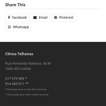
Share This
Facebook
Email
Pinterest
Whatsapp
Clínica Telheiras
Rua Fernando Namora, 36-M
1600-453 Lisboa
217 579 909 *
914 450 011 **
*Chamada para a rede fixa nacional
**Chamada para rede móvel nacional