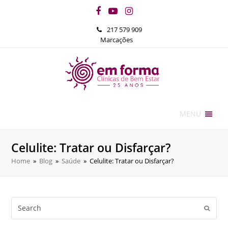
Facebook
YouTube
Instagram
217 579 909
Marcações
MENU
Celulite: Tratar ou Disfarçar?
Home
»
Blog
»
Saúde
»
Celulite: Tratar ou Disfarçar?
Search
Submi