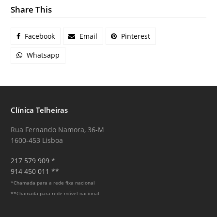
Share This
Facebook
Email
Pinterest
Whatsapp
Clínica Telheiras
Rua Fernando Namora, 36-M
1600-453 Lisboa
217 579 909 *
914 450 011 **
*Chamada para a rede fixa nacional
**Chamada para rede móvel nacional