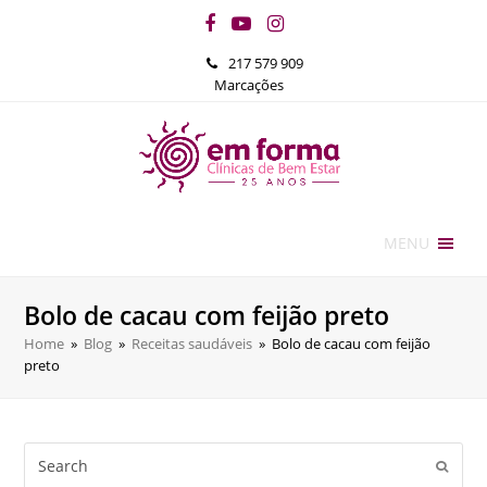
Facebook
YouTube
Instagram
217 579 909
Marcações
MENU
Bolo de cacau com feijão preto
Home
»
Blog
»
Receitas saudáveis
»
Bolo de cacau com feijão
preto
Search
Submi