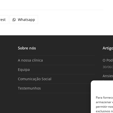
rest
Whatsapp
Sobre nós
Artig
A nossa clínica
O Pod
30/06/
Equipa
Ansied
Comunicação Social
tome 
Testemunhos
25/06/
Para fornec
armazenar e
permitir-no
exclusivos n