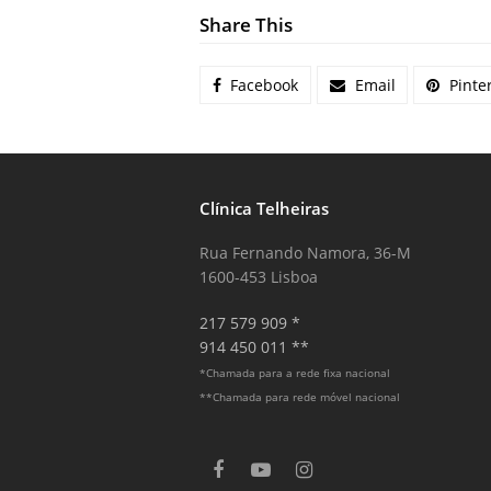
Share This
Facebook
Email
Pinte
Clínica Telheiras
Rua Fernando Namora, 36-M
1600-453 Lisboa
217 579 909 *
914 450 011 **
*Chamada para a rede fixa nacional
**Chamada para rede móvel nacional
F
Y
I