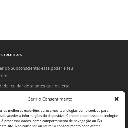
os recentes
er do Subconsciente: esse poder é teu
2026
ade: cuidar de si antes que o alerta
conta da sua vida
Gerir o Consentimento
2026
er as melhores experiências, usamos tecnologias como cookies para
/ou aceder a informações do dispositivo. Consentir com essas tecnologias
s-á processar dados, como comportamento de navegação ou IDs
este site. Não consentir ou retirar o consentimento pode afetar