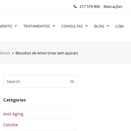
217 579 909
Marcações
IMENTO
TRATAMENTOS
CONSULTAS
BLOG
LOJA
dáveis
»
Biscoitos de Amor (mas sem açúcar)
Search
Submit
Categorias
Anti Aging
Celulite