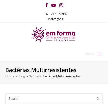
Facebook
YouTube
Instagram
217 579 909
Marcações
MENU
Bactérias Multirresistentes
Home
»
Blog
»
Saúde
»
Bactérias Multirresistentes
Search
Submi