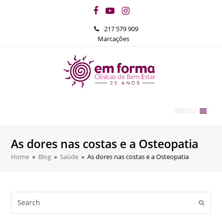
Facebook
YouTube
Instagram
217 579 909
Marcações
MENU
As dores nas costas e a Osteopatia
Home
»
Blog
»
Saúde
»
As dores nas costas e a Osteopatia
Search
Submi