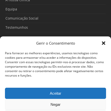
k
a
m
Equipa
Comunicação Social
Testemunhos
Gerir o Consentimento
Artigos recentes
Para fornecer as melhores experiências, usamos tecnologias como
O Poder do Subconsciente: esse poder é teu
cookies para armazenar e/ou aceder a informações do dispositivo.
Consentir com essas tecnologias permitir-nos-á processar dados, como
30/06/2026
comportamento de navegação ou IDs exclusivos neste site. Não
consentir ou retirar o consentimento pode afetar negativamente certos
Ansiedade: cuidar de si antes que o alerta tome conta da
recursos e funções.
sua vida
25/06/2026
Aceitar
Negar
© 2024 Em Forma. Todos os direitos reservados
Centro de Arbitragem de Conflitos de Consumo de Lisboa
|
Portal