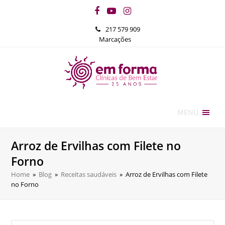
Facebook
YouTube
Instagram
217 579 909
Marcações
MENU
Arroz de Ervilhas com Filete no
Forno
Home
»
Blog
»
Receitas saudáveis
»
Arroz de Ervilhas com Filete
no Forno