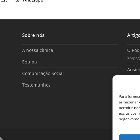
Sobre nós
Artig
A nossa clínica
O Pod
30/06/
Equipa
Ansied
Comunicação Social
tome 
Testemunhos
25/06/
Para fornec
armazenar e
permitir-no
exclusivos n
negativamen
dos