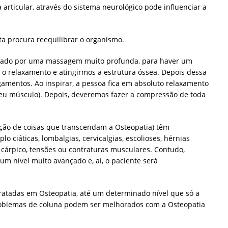
 articular, através do sistema neurológico pode influenciar a
ta procura reequilibrar o organismo.
iciado por uma massagem muito profunda, para haver um
 relaxamento e atingirmos a estrutura óssea. Depois dessa
mentos. Ao inspirar, a pessoa fica em absoluto relaxamento
seu músculo). Depois, deveremos fazer a compressão de toda
ção de coisas que transcendam a Osteopatia) têm
o ciáticas, lombalgias, cervicalgias, escolioses, hérnias
l cárpico, tensões ou contraturas musculares. Contudo,
um nível muito avançado e, aí, o paciente será
tratadas em Osteopatia, até um determinado nível que só a
problemas de coluna podem ser melhorados com a Osteopatia