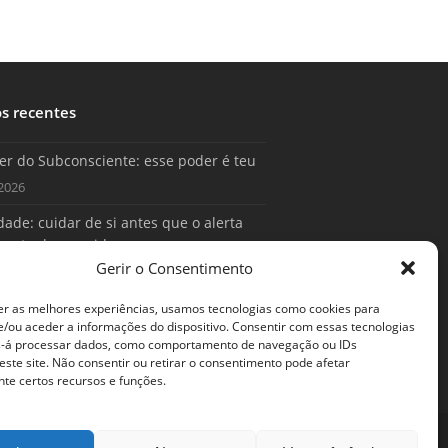
os recentes
er do Subconsciente: esse poder é teu
2026
ade: cuidar de si antes que o alerta
conta da sua vida
Gerir o Consentimento
2026
er as melhores experiências, usamos tecnologias como cookies para
/ou aceder a informações do dispositivo. Consentir com essas tecnologias
s-á processar dados, como comportamento de navegação ou IDs
este site. Não consentir ou retirar o consentimento pode afetar
te certos recursos e funções.