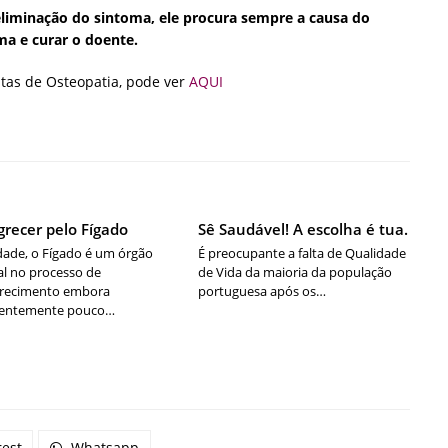
eliminação do sintoma, ele procura sempre a causa do
ma e curar o doente.
tas de Osteopatia, pode ver
AQUI
recer pelo Fígado
Sê Saudável! A escolha é tua.
dade, o Fígado é um órgão
É preocupante a falta de Qualidade
al no processo de
de Vida da maioria da população
recimento embora
portuguesa após os…
uentemente pouco…
rest
Whatsapp