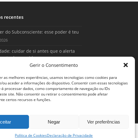
os recentes
er do Subconsciente: esse poder é teu
2026
ade: cuidar de si antes que o alerta
conta da sua vida
Gerir o Consentimento
2026
er as melhores experiências, usamos tecnologias como cookies para
/ou aceder a informações do dispositivo. Consentir com essas tecnologias
s-á processar dados, como comportamento de navegação ou IDs
este site. Não consentir ou retirar o consentimento pode afetar
te certos recursos e funções.
ceitar
Negar
Ver preferências
Política de Cookies
Declaração de Privacidade