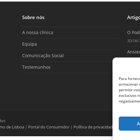
Sobre nós
Artig
A nossa clínica
O Pod
30/06/
Equipa
Ansied
Comunicação Social
tome 
Testemunhos
25/06/
Para fornec
armazenar e
permitir-no
exclusivos n
negativamen
dos
A
umo de Lisboa
|
Portal do Consumidor
|
Política de privacidade