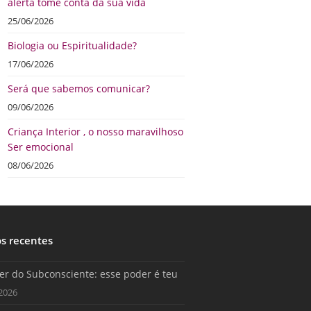
alerta tome conta da sua vida
25/06/2026
Biologia ou Espiritualidade?
17/06/2026
Será que sabemos comunicar?
09/06/2026
Criança Interior , o nosso maravilhoso
Ser emocional
08/06/2026
os recentes
er do Subconsciente: esse poder é teu
2026