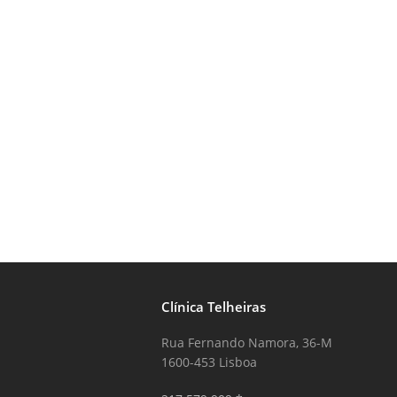
Clínica Telheiras
Rua Fernando Namora, 36-M
1600-453 Lisboa