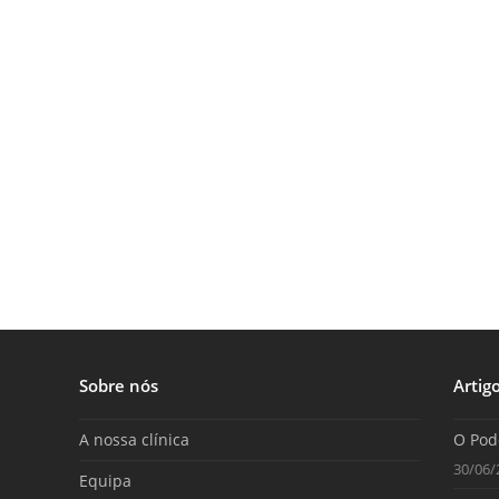
Sobre nós
Artig
A nossa clínica
O Pod
30/06/
Equipa