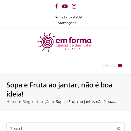
Facebook
YouTube
Instagram
217 579 909
Marcações
MENU
Sopa e Fruta ao jantar, não é boa
ideia!
Home
»
Blog
»
Nutrição
»
Sopa e Fruta ao jantar, não é boa…
Search
Submi