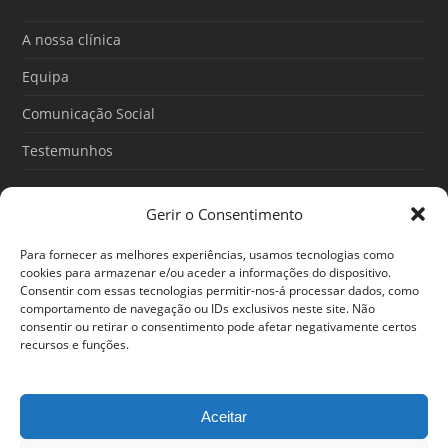
o
b
g
o
e
r
A nossa clínica
k
a
m
Equipa
Comunicação Social
Testemunhos
Gerir o Consentimento
Artigos recentes
Para fornecer as melhores experiências, usamos tecnologias como
O Poder do Subconsciente: esse poder é teu
cookies para armazenar e/ou aceder a informações do dispositivo.
Consentir com essas tecnologias permitir-nos-á processar dados, como
30/06/2026
comportamento de navegação ou IDs exclusivos neste site. Não
consentir ou retirar o consentimento pode afetar negativamente certos
Ansiedade: cuidar de si antes que o alerta tome conta da
recursos e funções.
sua vida
25/06/2026
Aceitar