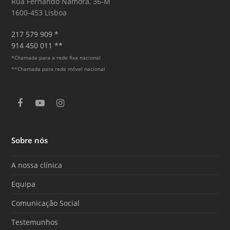
Rua Fernando Namora, 36-M
1600-453 Lisboa
217 579 909 *
914 450 011 **
*Chamada para a rede fixa nacional
**Chamada para rede móvel nacional
F
Y
I
a
o
n
c
u
s
e
T
t
Sobre nós
b
u
a
o
b
g
o
e
r
A nossa clínica
k
a
m
Equipa
Comunicação Social
Testemunhos