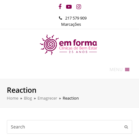
Facebook
YouTube
Instagram
217 579 909
Marcações
MENU
Reaction
Home
»
Blog
»
Emagrecer
»
Reaction
Search
Submi