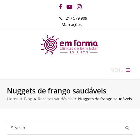
Facebook
YouTube
Instagram
217 579 909
Marcações
MENU
Nuggets de frango saudáveis
Home
»
Blog
»
Receitas saudáveis
»
Nuggets de frango saudáveis
Search
Submi