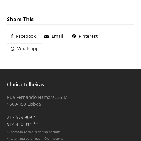
Share This
Facebook
Email
Pinterest
Whatsapp
Clínica Telheiras
Rua Fernando Namora, 36-M
1600-453 Lisboa
217 579 909 *
914 450 011 **
*Chamada para a rede fixa nacional
**Chamada para rede móvel nacional