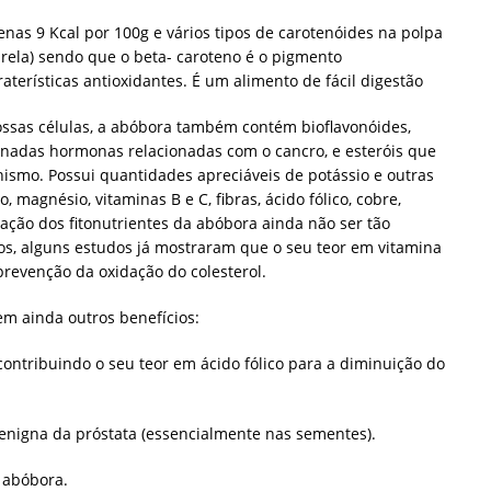
enas 9 Kcal por 100g e vários tipos de carotenóides na polpa
arela) sendo que o beta- caroteno é o pigmento
terísticas antioxidantes. É um alimento de fácil digestão
ossas células, a abóbora também contém bioflavonóides,
nadas hormonas relacionadas com o cancro, e esteróis que
ismo. Possui quantidades apreciáveis de potássio e outras
, magnésio, vitaminas B e C, fibras, ácido fólico, cobre,
igação dos fitonutrientes da abóbora ainda não ser tão
s, alguns estudos já mostraram que o seu teor em vitamina
prevenção da oxidação do colesterol.
em ainda outros benefícios:
contribuindo o seu teor em ácido fólico para a diminuição do
enigna da próstata (essencialmente nas sementes).
e abóbora.