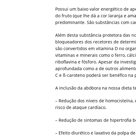
Possui um baixo valor energético de ap
do fruto (que lhe dá a cor laranja e am
predominante. São substâncias com cara
Além desta substância protetora das n
bloqueadores dos recetores de determi
são convertidos em vitamina D no organ
vitaminas e minerais como o ferro, cálcio
riboflavina e fósforo. Apesar da invest
aprofundada como a de outros alimento
C e ß-caroteno poderá ser benéfico na 
A inclusão da abóbora na nossa dieta t
– Redução dos níveis de homocisteína, 
risco de ataque cardíaco.
– Redução de sintomas de hipertrofia b
– Efeito diurético e laxativo da polpa d