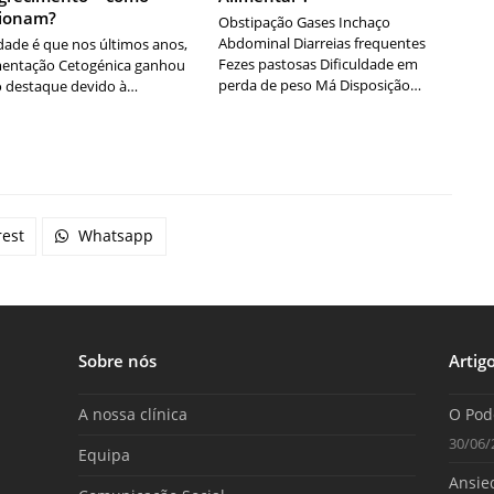
cionam?
Obstipação Gases Inchaço
Abdominal Diarreias frequentes
dade é que nos últimos anos,
Fezes pastosas Dificuldade em
mentação Cetogénica ganhou
perda de peso Má Disposição…
 destaque devido à…
rest
Whatsapp
Sobre nós
Artig
A nossa clínica
O Pod
30/06/
Equipa
Ansied