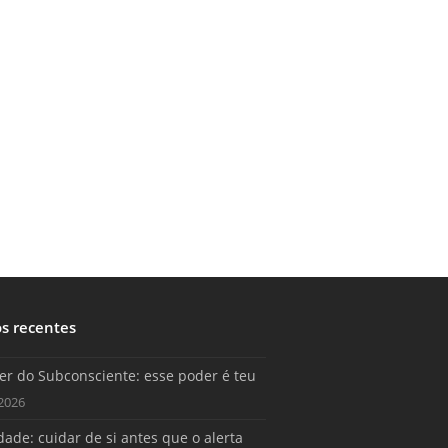
os recentes
er do Subconsciente: esse poder é teu
2026
ade: cuidar de si antes que o alerta