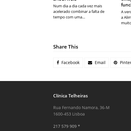
fun
Num dia a dia cada vez mais
acelerado combinar a falta de
A ver
tempo com uma…
a Ali
muito
Share This
Facebook
Email
Pinte
Clínica Telheiras
Rua Fernando Namora, 36-M
1600-453 Lisboa
217 579 909 *