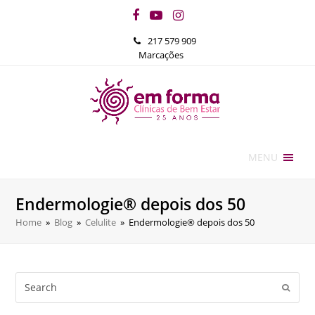
Facebook
YouTube
Instagram
217 579 909
Marcações
MENU
Endermologie® depois dos 50
Home
»
Blog
»
Celulite
»
Endermologie® depois dos 50
Search
Submi