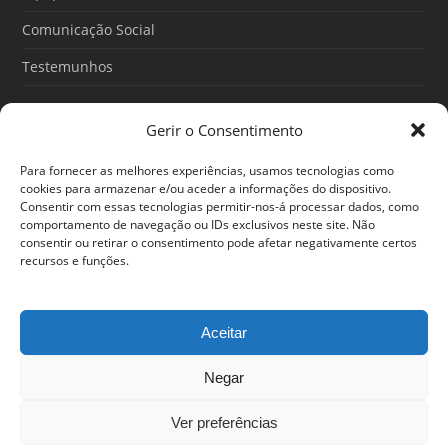
Comunicação Social
Testemunhos
Gerir o Consentimento
Artigos recentes
Para fornecer as melhores experiências, usamos tecnologias como
O Poder do Subconsciente: esse poder é teu
cookies para armazenar e/ou aceder a informações do dispositivo.
Consentir com essas tecnologias permitir-nos-á processar dados, como
30/06/2026
comportamento de navegação ou IDs exclusivos neste site. Não
consentir ou retirar o consentimento pode afetar negativamente certos
Ansiedade: cuidar de si antes que o alerta tome conta da
recursos e funções.
sua vida
25/06/2026
Aceitar
Negar
© 2024 Em Forma. Todos os direitos reservados
Centro de Arbitragem de Conflitos de Consumo de Lisboa
|
Portal
Ver preferências
do Consumidor
|
Política de privacidade