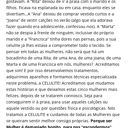
gostavam. A “Rita” deixou de ir à praia com o marido e os
filhos. Ficava na esplanada ou em casa, enquanto eles se
divertiam…A “Ana” deixou de comprar vestido curtos e a
“Joana” de vestir calções no verão (algo que ela adorava
fazer quando era adolescente, confessou-nos). A “Marta”
não se despia à frente de ninguém, inclusive do próprio
marido e a “Francisca” tinha dores nas pernas, pois a sua
celulite já lhes estava a comprometer todo o tecido. Se
pensar em todas as mulheres, não será que há um
bocadinho de uma Rita, de uma Ana, de uma Joana, de uma
Marta e de uma Francisca em nós, mulheres? Acreditamos
que sim! E por isso desenvolvemos tratamentos,
adquirimos aparelhos e formamos técnicas especializada
neste problema, a CELULITE! Acreditamos que mudamos
estas histórias e que deixamos estas cinco mulheres mais
felizes, depois de se tratarem connosco. Seja para
conseguirem ir à praia, para usar aqueles calções ou
aquele vestido ou por questões física e psicológicas. Nós
tratamos a CELULITE e cuidamos de todas as Mulheres que
se queiram sentir melhor consigo próprias.
Porque ser
Mulher é demasiado bonito, para nos “escondermos”.