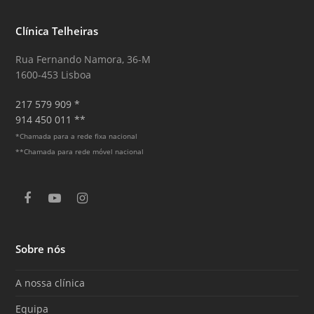
Clínica Telheiras
Rua Fernando Namora, 36-M
1600-453 Lisboa
217 579 909 *
914 450 011 **
*Chamada para a rede fixa nacional
**Chamada para rede móvel nacional
F
Y
I
a
o
n
c
u
s
e
T
t
Sobre nós
b
u
a
o
b
g
o
e
r
A nossa clínica
k
a
m
Equipa