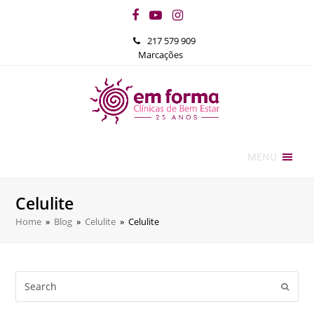
Facebook
YouTube
Instagram
217 579 909
Marcações
MENU
Celulite
Home
»
Blog
»
Celulite
»
Celulite
Search
Submi