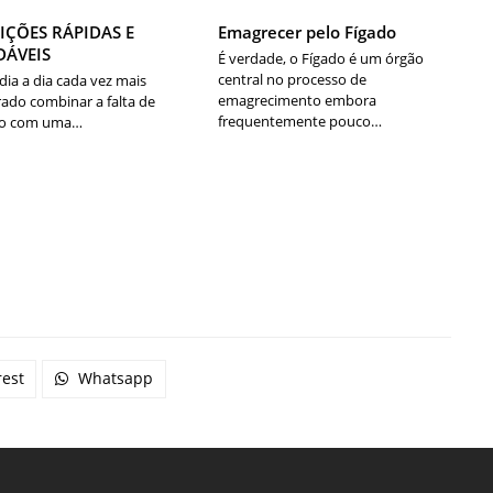
IÇÕES RÁPIDAS E
Emagrecer pelo Fígado
DÁVEIS
É verdade, o Fígado é um órgão
central no processo de
ia a dia cada vez mais
emagrecimento embora
rado combinar a falta de
frequentemente pouco…
o com uma…
rest
Whatsapp