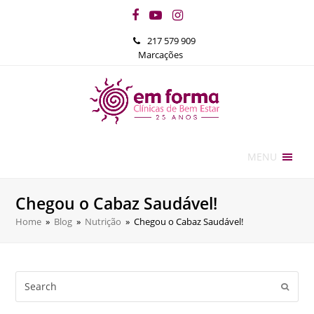
Facebook
YouTube
Instagram
217 579 909
Marcações
MENU
Chegou o Cabaz Saudável!
Home
»
Blog
»
Nutrição
»
Chegou o Cabaz Saudável!
Search
Submi