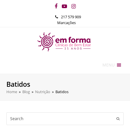
Facebook
YouTube
Instagram
217 579 909
Marcações
MENU
Batidos
Home
»
Blog
»
Nutrição
»
Batidos
Search
Submi