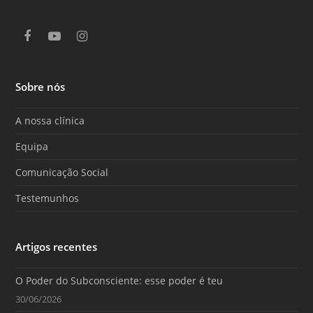
F
Y
I
a
o
n
c
u
s
e
T
t
Sobre nós
b
u
a
o
b
g
o
e
r
A nossa clínica
k
a
m
Equipa
Comunicação Social
Testemunhos
Artigos recentes
O Poder do Subconsciente: esse poder é teu
30/06/2026