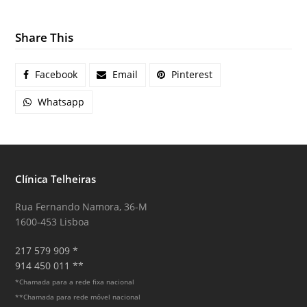
Share This
Facebook
Email
Pinterest
Whatsapp
Clínica Telheiras
Rua Fernando Namora, 36-M
1600-453 Lisboa
217 579 909 *
914 450 011 **
*Chamada para a rede fixa nacional
**Chamada para rede móvel nacional