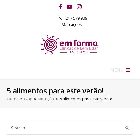
Facebook
YouTube
Instagram
217 579 909
Marcações
MENU
5 alimentos para este verão!
Home
»
Blog
»
Nutrição
»
5 alimentos para este verão!
Search
Submi