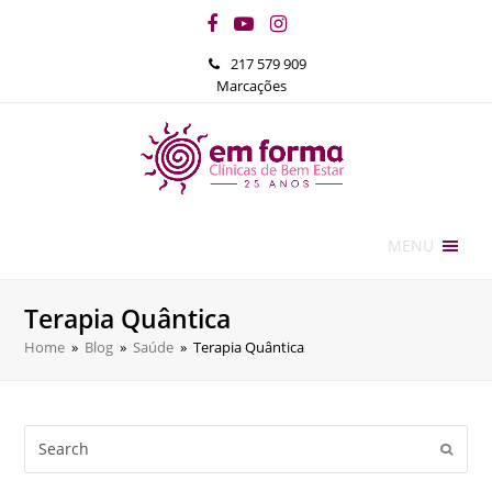
Facebook
YouTube
Instagram
217 579 909
Marcações
MENU
Terapia Quântica
Home
»
Blog
»
Saúde
»
Terapia Quântica
Search
Submi