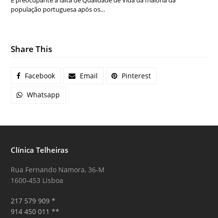
É preocupante a falta de Qualidade de Vida da maioria da
população portuguesa após os…
Share This
Facebook
Email
Pinterest
Whatsapp
Clínica Telheiras
Rua Fernando Namora, 36-M
1600-453 Lisboa
217 579 909 *
914 450 011 **