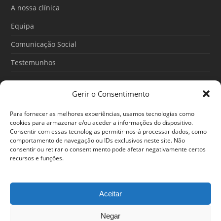
o
e
r
A nossa clínica
k
a
m
Equipa
Comunicação Social
Testemunhos
Gerir o Consentimento
Artigos recentes
Para fornecer as melhores experiências, usamos tecnologias como
O Poder do Subconsciente: esse poder é teu
cookies para armazenar e/ou aceder a informações do dispositivo.
Consentir com essas tecnologias permitir-nos-á processar dados, como
30/06/2026
comportamento de navegação ou IDs exclusivos neste site. Não
consentir ou retirar o consentimento pode afetar negativamente certos
Ansiedade: cuidar de si antes que o alerta tome conta da
recursos e funções.
sua vida
25/06/2026
Aceitar
Negar
© 2024 Em Forma. Todos os direitos reservados