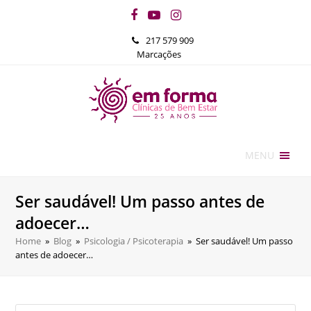
Facebook
YouTube
Instagram
217 579 909
Marcações
MENU
Ser saudável! Um passo antes de
adoecer…
Home
»
Blog
»
Psicologia / Psicoterapia
»
Ser saudável! Um passo
antes de adoecer…