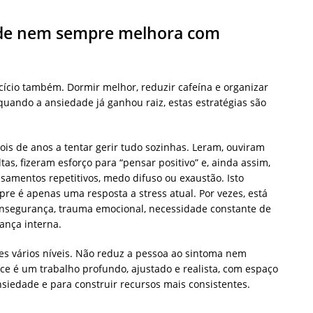
ade nem sempre melhora com
cício também. Dormir melhor, reduzir cafeína e organizar
uando a ansiedade já ganhou raiz, estas estratégias são
is de anos a tentar gerir tudo sozinhas. Leram, ouviram
as, fizeram esforço para “pensar positivo” e, ainda assim,
nsamentos repetitivos, medo difuso ou exaustão. Isto
e é apenas uma resposta a stress atual. Por vezes, está
 insegurança, trauma emocional, necessidade constante de
ança interna.
tes vários níveis. Não reduz a pessoa ao sintoma nem
e é um trabalho profundo, ajustado e realista, com espaço
nsiedade e para construir recursos mais consistentes.