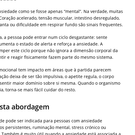
nsiedade como se fosse apenas “mental”. Na verdade, muitas
oração acelerado, tensão muscular, intestino desregulado,
anta ou dificuldade em respirar fundo são sinais frequentes.
, a pessoa pode entrar num ciclo desgastante: sente
aumenta o estado de alerta e reforça a ansiedade. A
romper este ciclo porque não ignora a dimensão corporal da
tir e reagir fisicamente fazem parte do mesmo sistema.
 emocional tem impacto em áreas que à partida parecem
ção deixa de ser tão impulsiva, o apetite regula, o corpo
 sentir maior domínio sobre si mesma. Quando o organismo
, torna-se mais fácil cuidar do resto.
esta abordagem
dade pode ser indicada para pessoas com ansiedade
os persistentes, ruminação mental, stress crónico ou
. Também é muito útil quando a ansiedade está associada a