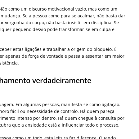
. Não como um discurso motivacional vazio, mas como um
a mudança. Se a pessoa come para se acalmar, não basta dar
or vergonha do corpo, não basta insistir em disciplina. Se
lquer pequeno desvio pode transformar-se em culpa e
ber estas ligações e trabalhar a origem do bloqueio. É
r apenas de força de vontade e passa a assentar em maior
istência.
nhamento verdadeiramente
uagem. Em algumas pessoas, manifesta-se como agitação.
 choro fácil ou necessidade de controlo. Há quem pareça
frimento intenso por dentro. Há quem chegue à consulta por
ubra que a ansiedade está a influenciar todo o processo.
essoa como um todo, esta leitura faz diferença. Quando