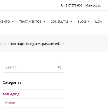
217 579 909
Marcações
IMENTO
TRATAMENTOS
CONSULTAS
BLOG
LOJA
zed
»
Psicoterapia integrativa para ansiedade
Search
Submit
Categorias
Anti Aging
Celulite