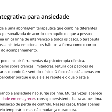
ntegrativa para ansiedade
dade é uma abordagem terapêutica que combina diferentes
ma personalizada de acordo com aquilo de que a pessoa
ma única linha de intervenção a todos os casos, o terapeuta
os, a história emocional, os hábitos, a forma como o corpo
tos do acompanhamento.
o pode incluir ferramentas da psicoterapia clássica,
balho sobre crenças limitadoras, leitura dos padrões de
es quando faz sentido clínico. O foco não está apenas em
erceber porque é que ele se repete e o que o está a
uando a ansiedade não surge sozinha. Muitas vezes, aparece
culdade em emagrecer
, cansaço persistente, baixa autoestima,
u sensação de perda de controlo. Nesses casos, tratar apenas
ívio temporário, mas não mudança duradoura.