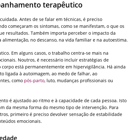
anhamento terapêutico
idada. Antes de se falar em técnicas, é preciso
do começaram os sintomas, como se manifestam, o que os
m que resultados. Também importa perceber o impacto da
a alimentação, no descanso, na vida familiar e na autoestima.
utico. Em alguns casos, o trabalho centra-se mais na
ionais. Noutros, é necessário incluir estratégias de
o corpo está permanentemente em hipervigilância. Há ainda
to ligada à autoimagem, ao medo de falhar, ao
entes, como
pós-parto
, luto, mudanças profissionais ou
to é ajustado ao ritmo e à capacidade de cada pessoa. Isto
iam da mesma forma do mesmo tipo de intervenção. Para
outros, primeiro é preciso devolver sensação de estabilidade
nteúdos emocionais.
iedade