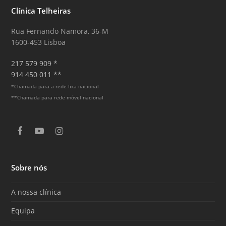
Clínica Telheiras
Rua Fernando Namora, 36-M
1600-453 Lisboa
217 579 909 *
914 450 011 **
*Chamada para a rede fixa nacional
**Chamada para rede móvel nacional
F
Y
I
a
o
n
c
u
s
e
T
t
Sobre nós
b
u
a
o
b
g
o
e
r
A nossa clínica
k
a
m
Equipa