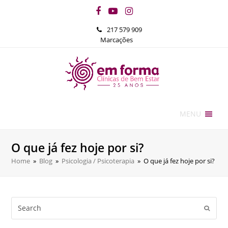
Facebook
YouTube
Instagram
217 579 909
Marcações
MENU
O que já fez hoje por si?
Home
»
Blog
»
Psicologia / Psicoterapia
»
O que já fez hoje por si?
Search
Submi