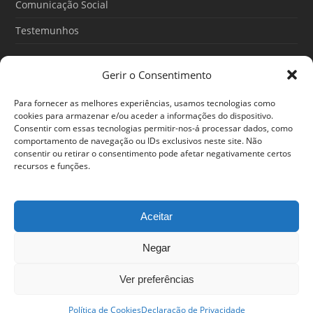
Comunicação Social
Testemunhos
Gerir o Consentimento
Artigos recentes
Para fornecer as melhores experiências, usamos tecnologias como
O Poder do Subconsciente: esse poder é teu
cookies para armazenar e/ou aceder a informações do dispositivo.
Consentir com essas tecnologias permitir-nos-á processar dados, como
30/06/2026
comportamento de navegação ou IDs exclusivos neste site. Não
consentir ou retirar o consentimento pode afetar negativamente certos
Ansiedade: cuidar de si antes que o alerta tome conta da
recursos e funções.
sua vida
25/06/2026
Aceitar
Negar
© 2024 Em Forma. Todos os direitos reservados
Centro de Arbitragem de Conflitos de Consumo de Lisboa
|
Portal
Ver preferências
do Consumidor
|
Política de privacidade
Estamos disponíveis entre as 12h e as 20h
Política de Cookies
Declaração de Privacidade